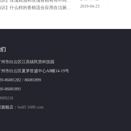
知识
玫瑰精油和玫瑰香精有何不同？香精香料公司—宝士迪来简析
】
2019-04-23
知识
什么样的香精适合应用在洁厕液中？香精香料公司—宝士来普及
】
我们
广州市白云区江高镇民营科技园
州市白云区夏茅世盛中心A8幢14-19号
86081282 / 86081899
-86081891
4909218
巴旗舰店：
bsdff.1688.com