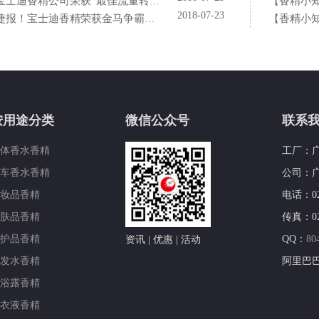
士迪香精公司荣获“最佳流量转化率奖”这件“小事”说明了什么？
香精小
【
2018-07-23
捷报！宝士迪香精荣获金马争霸赛"最佳流量转化率奖"！
香精小
【
按用途分类
微信公众号
联系
体香水香精
工厂：
车香水香精
公司：广
妆品香精
电话：020-
肤品香精
传真：020
护品香精
QQ：
80
资讯 | 优惠 | 活动
发水香精
阿里巴
浴露香精
衣液香精