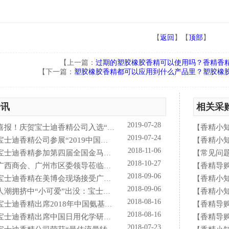
【
返回
】【
顶部
】
【上一篇：
过期的塑胶橡胶香精可以使用吗？香精香
【下一篇：
塑胶橡胶香精都可以应用到什么产品里？塑胶橡
资讯
相关采
2019-07-28
喜报！庆贺宝士迪香精公司入选“2019中国日化百强”企业！
香精小
【
2019-07-24
士迪香精公司参展“2019中国国际个人护理用品原料、包装机械展览会”
香精小
【
2018-11-06
宝士迪香精参加第四届全国金马争霸赛拓展启动大会仪式
常见问
【
2018-10-27
西商会、广州市区委领导莅临宝士迪公司和工厂进行参观指导工作
香精导
【
2018-09-06
宝士迪香精在美博会现场接受广东电视台采访
香精小
【
2018-09-06
潮拥挤中“小可爱”出没：宝士迪香精闪现美博会玩high了！
香精小
【
2018-08-16
宝士迪香精出席2018年中国氨基酸型表面活性剂高峰论坛
香精导
【
2018-08-16
士迪香精出席中国日用化学研究院主办的理事会2018年工作会议
香精导
【
2018-07-23