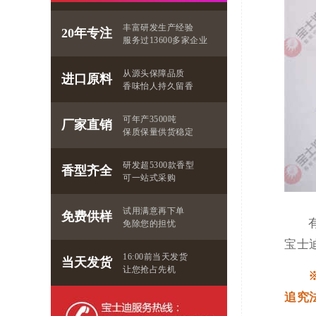
丰富研发生产经验
20年专注
服务过13600多家企业
从源头保障品质
进口原料
香味怡人持久留香
可年产3500吨
厂家直销
保质保量供货稳定
研发超5300款香型
香型齐全
可一站式采购
试用满意再下单
免费供样
免除您的担忧
宝士
16:00前当天发货
当天发货
让您抢占先机
追究