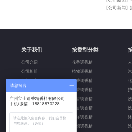
公司新闻
宝
【
】
公司新闻
【
】
关于我们
按香型分类
公司介绍
花香调香精
人
公司相册
植物调香精
汽
招贤纳士
果香调香精
化
请您留言
联系我们
瓜香调香精
护
广州宝士迪香精香料有限公司
药香调香精
洗
手机/微信：18818870228
木香调香精
洗
海洋调香精
沐
幻想调香精
洗