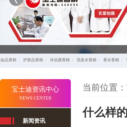
化妆品香精
护肤品香精
沐浴露香精
洗发水香精
香水香精
当前位置：
宝士迪资讯中心
NEWS CENTER
什么样
新闻资讯