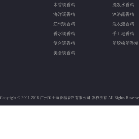
木香调香精
洗发水香精
海洋调香精
沐浴露香精
幻想调香精
洗衣液香精
香水调香精
手工皂香精
复合调香精
塑胶橡塑香精
美食调香精
Copyright © 2001-2018
广州宝士迪香精香料有限公司 版权所有 All Rights Reserv