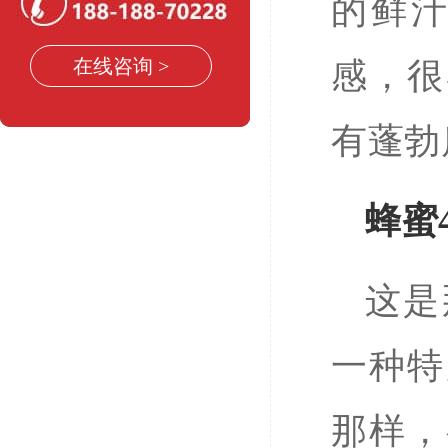
的鲜
在线咨询 >
感，很
有蓬勃
蜂蜜4
这是
一种特
那样，