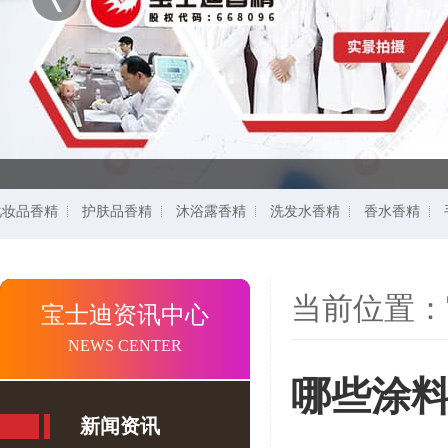
化妆品香精
护肤品香精
沐浴露香精
洗发水香精
香水香精
当前位置：
宝士迪资讯中心
NEWS CENTER
哪些涂
新闻资讯