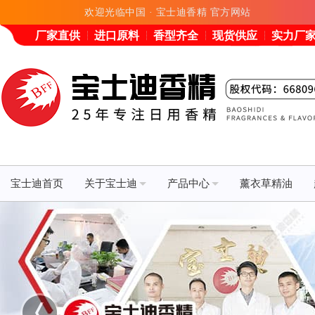
欢迎光临中国 · 宝士迪香精 官方网站
厂家直供
进口原料
香型齐全
现货供应
实力厂
宝士迪首页
关于宝士迪
产品中心
薰衣草精油