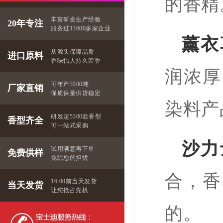
的香精
丰富研发生产经验
20年专注
服务过13600多家企业
薰衣
从源头保障品质
进口原料
香味怡人持久留香
润浓厚
可年产3500吨
厂家直销
保质保量供货稳定
染料产
研发超5300款香型
香型齐全
可一站式采购
沙力
试用满意再下单
免费供样
免除您的担忧
合，香
16:00前当天发货
当天发货
让您抢占先机
的。