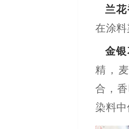
兰花
在涂料
金银
精，
合，香
染料中