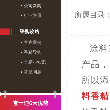
公司新闻
所属目录
行业资讯
采购攻略
客户案例
涂料
香精导购
产品，
香精小知识
常见问题
所以添
料香精