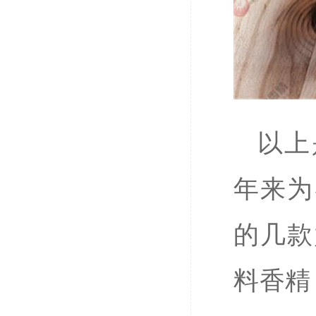
以上
年来为
的几款
料香精