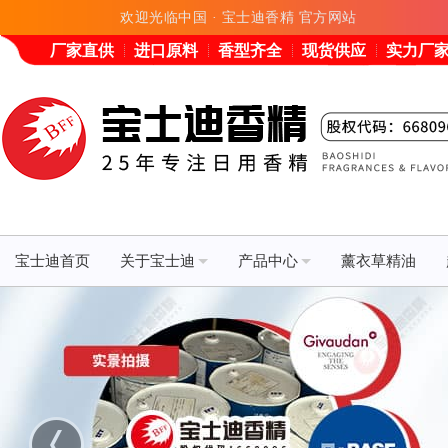
欢迎光临中国 · 宝士迪香精 官方网站
厂家直供
进口原料
香型齐全
现货供应
实力厂
宝士迪首页
关于宝士迪
产品中心
薰衣草精油