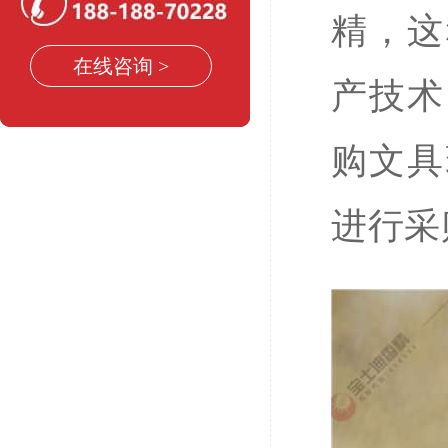
精，这
在线咨询 >
产技术
购文具
进行采