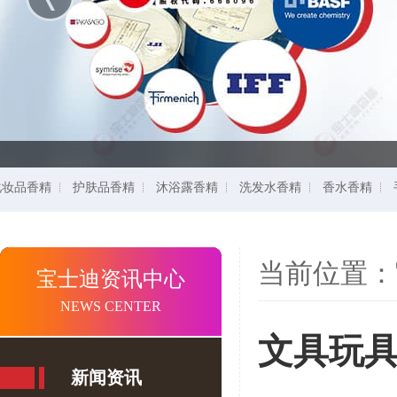
化妆品香精
护肤品香精
沐浴露香精
洗发水香精
香水香精
当前位置：
宝士迪资讯中心
NEWS CENTER
文具玩
新闻资讯