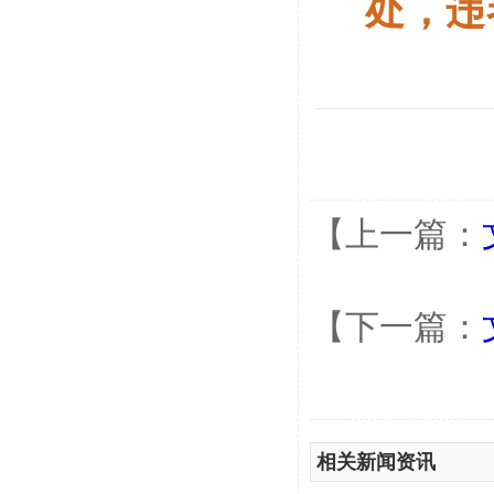
处，违
【上一篇：
【下一篇：
相关新闻资讯