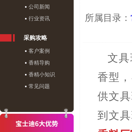
公司新闻
所属目录：
行业资讯
采购攻略
客户案例
文具
香精导购
香型，
香精小知识
常见问题
供文具
到文具