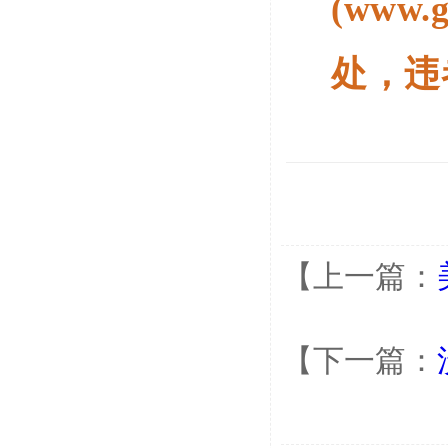
(www
处，违
【上一篇：
【下一篇：