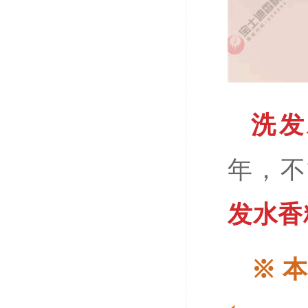
洗发
年，不
发水香
※