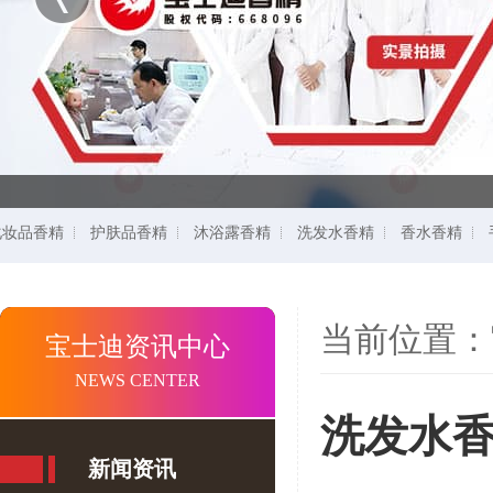
化妆品香精
护肤品香精
沐浴露香精
洗发水香精
香水香精
当前位置：
宝士迪资讯中心
NEWS CENTER
洗发水
新闻资讯