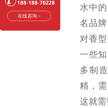
水中的
在线咨询 >
名品牌
对香型
一些知
多制
精，需
这就需