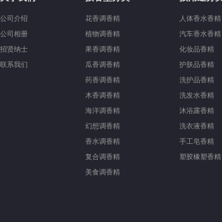
公司介绍
花香调香精
人体香水香精
公司相册
植物调香精
汽车香水香精
招贤纳士
果香调香精
化妆品香精
联系我们
瓜香调香精
护肤品香精
药香调香精
洗护品香精
木香调香精
洗发水香精
海洋调香精
沐浴露香精
幻想调香精
洗衣液香精
香水调香精
手工皂香精
复合调香精
塑胶橡塑香精
美食调香精