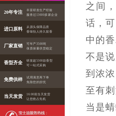
之间
丰富研发生产经验
20年专注
服务过13600多家企业
话，可
从源头保障品质
进口原料
香味怡人持久留香
中的香
可年产3500吨
厂家直销
保质保量供货稳定
不是说
研发超5300款香型
香型齐全
可一站式采购
到浓浓
试用满意再下单
免费供样
免除您的担忧
至有刺
16:00前当天发货
当天发货
让您抢占先机
当是蜻