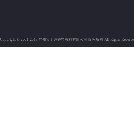
Copyright © 2001-2018
广州宝士迪香精香料有限公司 版权所有 All Rights Reserv