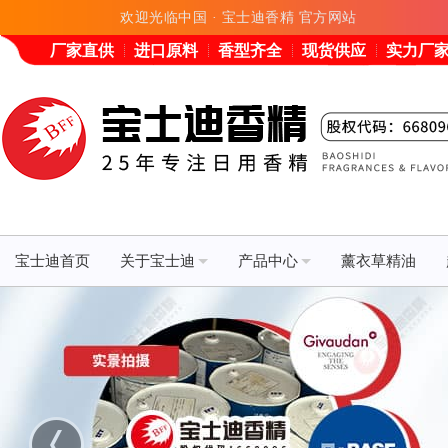
欢迎光临中国 · 宝士迪香精 官方网站
厂家直供
进口原料
香型齐全
现货供应
实力厂
宝士迪首页
关于宝士迪
产品中心
薰衣草精油