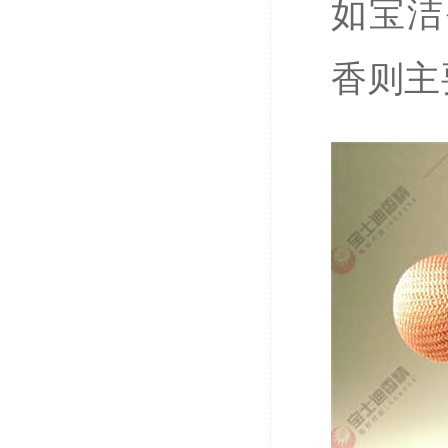
如宝洁
香则主