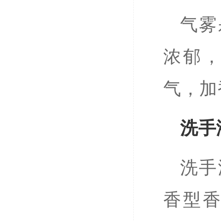
气雾
浓郁
气，加香
洗手
洗手
香型