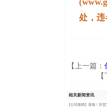
(www
处，违
【上一篇：
【
相关新闻资讯
公司新闻
喜报！庆贺宝士迪香精
【
】