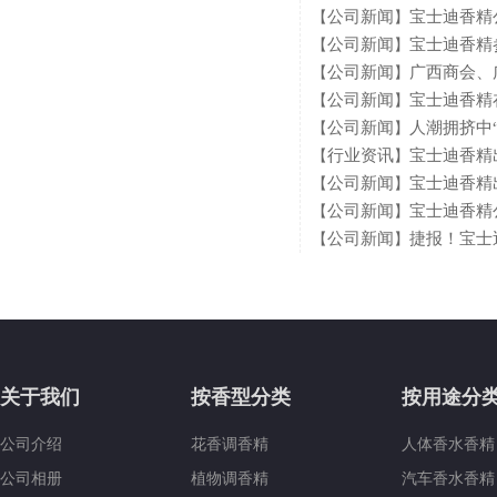
公司新闻
宝士迪香精公司参展“201
【
】
公司新闻
宝士迪香精参加第四
【
】
公司新闻
广西商会、广州市区委领
【
】
公司新闻
宝士迪香精在美
【
】
公司新闻
人潮拥挤中“小可爱”出
【
】
行业资讯
宝士迪香精出席201
【
】
公司新闻
宝士迪香精出席中国日用
【
】
公司新闻
宝士迪香精公司荣获“最
【
】
公司新闻
捷报！宝士迪香精荣
【
】
关于我们
按香型分类
按用途分
公司介绍
花香调香精
人体香水香精
公司相册
植物调香精
汽车香水香精