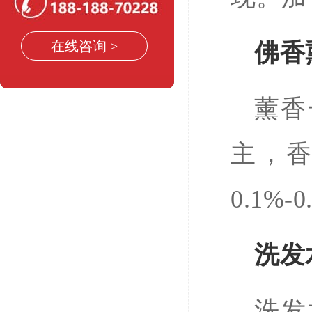
在线咨询 >
佛香
薰香
主，
0.1%-
洗发
洗发