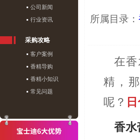
公司新闻
所属目录：
行业资讯
采购攻略
客户案例
在香
香精导购
精，
香精小知识
常见问题
呢？
日
香水