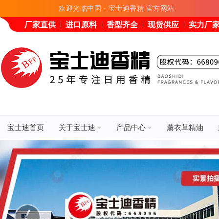
欢迎光临中国 · 宝士迪香精 官方网站
厂家直供
进口原料
香型齐全
现货供应
实力厂
宝士迪首页
关于宝士迪
产品中心
薰衣草精油