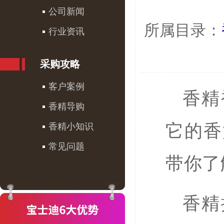
公司新闻
所属目录：
行业资讯
采购攻略
客户案例
香精
香精导购
它的香
香精小知识
常见问题
带你了
香精