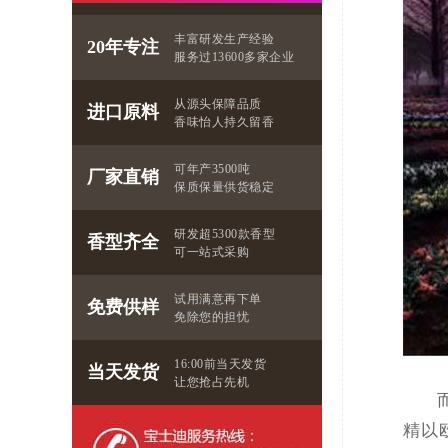
丰富研发生产经验
20年专注
服务过13600多家企业
从源头保障品质
进口原料
香味怡人持久留香
可年产3500吨
厂家直销
保质保量供货稳定
研发超5300款香型
香型齐全
可一站式采购
试用满意再下单
免费供样
免除您的担忧
16:00前当天发货
当天发货
让您抢占先机
精以