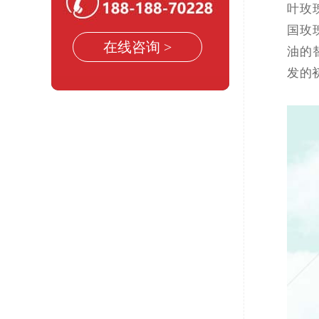
叶玫
国玫
在线咨询 >
油的
发的