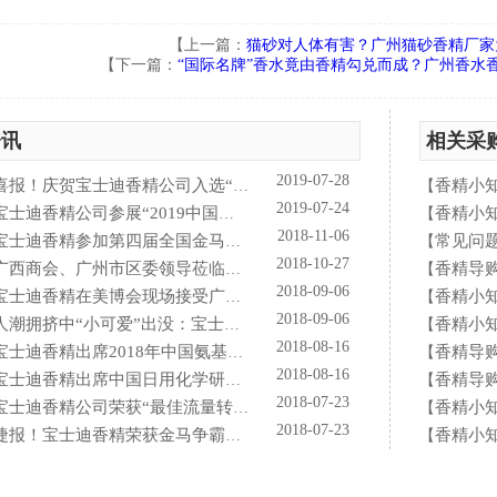
【上一篇：
猫砂对人体有害？广州猫砂香精厂家
【下一篇：
“国际名牌”香水竟由香精勾兑而成？广州香水
资讯
相关采
2019-07-28
喜报！庆贺宝士迪香精公司入选“2019中国日化百强”企业！
香精小
【
2019-07-24
士迪香精公司参展“2019中国国际个人护理用品原料、包装机械展览会”
香精小
【
2018-11-06
宝士迪香精参加第四届全国金马争霸赛拓展启动大会仪式
常见问
【
2018-10-27
西商会、广州市区委领导莅临宝士迪公司和工厂进行参观指导工作
香精导
【
2018-09-06
宝士迪香精在美博会现场接受广东电视台采访
香精小
【
2018-09-06
潮拥挤中“小可爱”出没：宝士迪香精闪现美博会玩high了！
香精小
【
2018-08-16
宝士迪香精出席2018年中国氨基酸型表面活性剂高峰论坛
香精导
【
2018-08-16
士迪香精出席中国日用化学研究院主办的理事会2018年工作会议
香精导
【
2018-07-23
士迪香精公司荣获“最佳流量转化率奖”这件“小事”说明了什么？
香精小
【
2018-07-23
捷报！宝士迪香精荣获金马争霸赛"最佳流量转化率奖"！
香精小
【