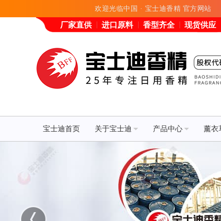
欢迎光临中国 · 宝士迪香精 官方网站
厂家直供
进口原料
香型齐全
现货供应
宝士迪首页
关于宝士迪
产品中心
薰衣