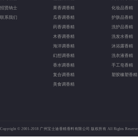
招贤纳士
果香调香精
化妆品香精
联系我们
瓜香调香精
护肤品香精
药香调香精
洗护品香精
木香调香精
洗发水香精
海洋调香精
沐浴露香精
幻想调香精
洗衣液香精
香水调香精
手工皂香精
复合调香精
塑胶橡塑香精
美食调香精
Copyright © 2001-2018
广州宝士迪香精香料有限公司 版权所有 All Rights Reserv