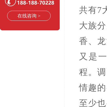
共有7
在线咨询 >
大族分
香、龙
又是
程。调
情趣的
至少也