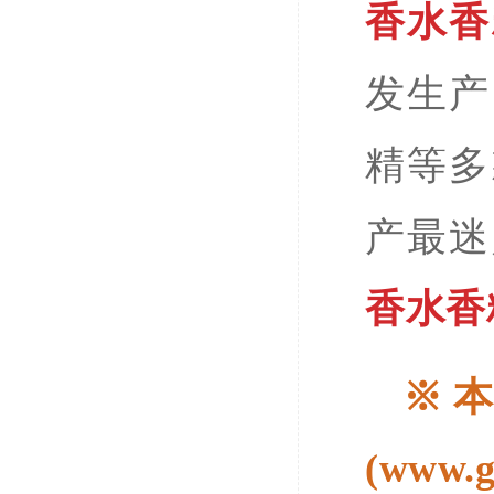
香水香
发生产
精等多
产最迷
香水香
※
(www