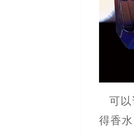
可以
得香水