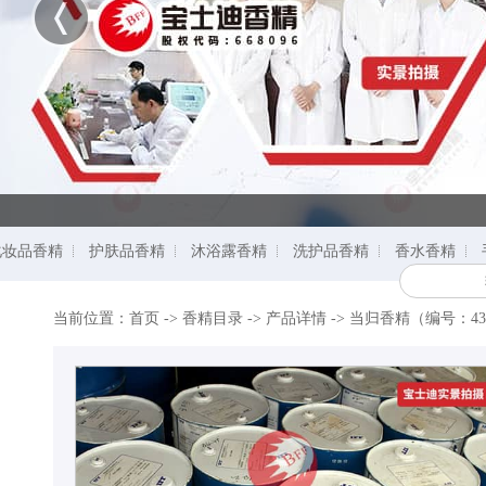
化妆品香精
护肤品香精
沐浴露香精
洗护品香精
香水香精
当前位置：
首页
->
香精目录
-> 产品详情 ->
当归香精（编号：43