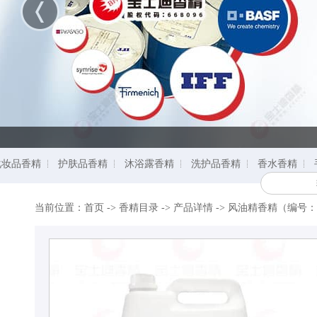
化妆品香精
护肤品香精
沐浴露香精
洗护品香精
香水香精
当前位置：
首页
->
香精目录
-> 产品详情 ->
风油精香精（编号：4