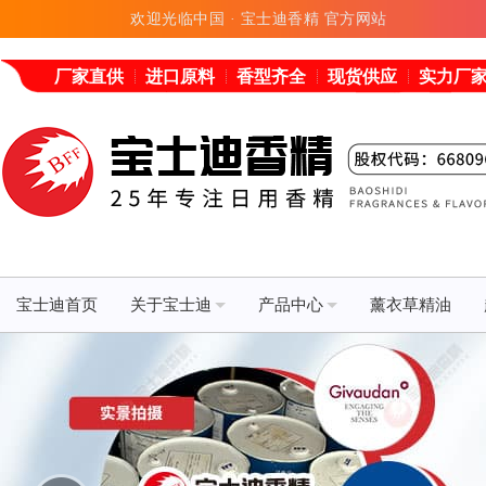
欢迎光临中国 · 宝士迪香精 官方网站
厂家直供
进口原料
香型齐全
现货供应
实力厂
宝士迪首页
关于宝士迪
产品中心
薰衣草精油