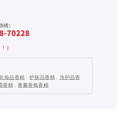
途！）
,
,
化妆品香精
护肤品香精
洗护品香
,
霜香精
香薰香氛香精