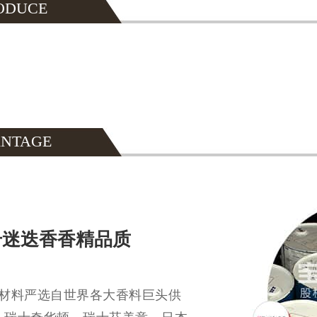
ODUCE
NTAGE
升迷迭香香精品质
材料严选自世界各大香料巨头供