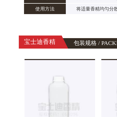
使用方法
将适量香精均匀分
宝士迪香精
包装规格 / PACK