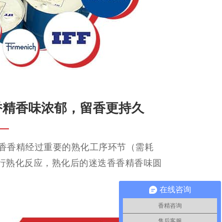
香香精香味浓郁，留香更持久
香香精经过重要的熟化工序环节（需耗
进行熟化反应，熟化后的迷迭香香精香味圆
在线咨询
香精咨询
售后客服