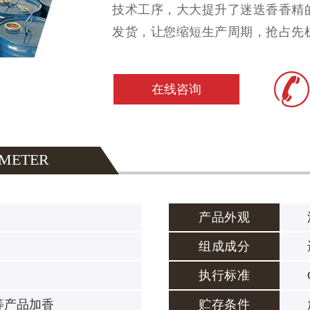
技术工序，大大提升了迷迭香香精的
发货，让您缩短生产周期，抢占先
在线咨询
METER
产品外观
组成成分
执行标准
等产品加香
贮存条件