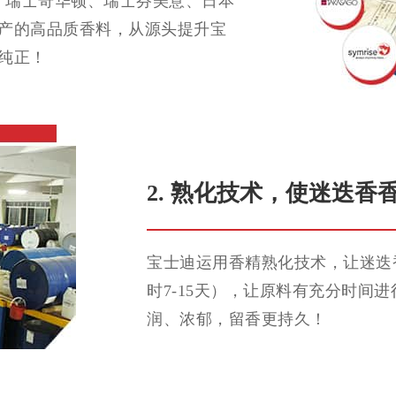
、瑞士奇华顿、瑞士芬美意、日本
产的高品质香料，从源头提升宝
纯正！
2. 熟化技术，使迷迭
宝士迪运用香精熟化技术，让迷迭
时7-15天），让原料有充分时间
润、浓郁，留香更持久！