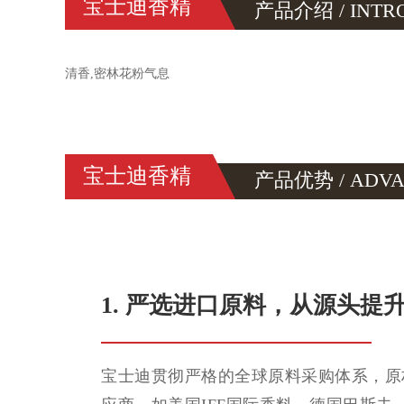
宝士迪香精
产品介绍 / INTR
清香,密林花粉气息
宝士迪香精
产品优势 / ADVA
1. 严选进口原料，从源头提
宝士迪贯彻严格的全球原料采购体系，原