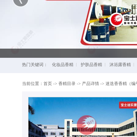
热门关键词：
化妆品香精
护肤品香精
沐浴露香精
当前位置：
首页
->
香精目录
-> 产品详情 ->
迷迭香香精（编号