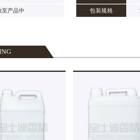
散至产品中
包装规格
ING